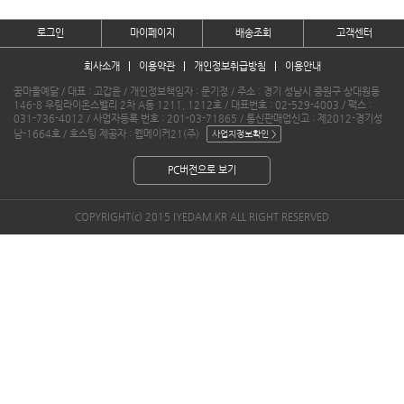
로그인
마이페이지
배송조회
고객센터
회사소개
이용약관
개인정보취급방침
이용안내
꿈마을예닮 / 대표 : 고갑윤 / 개인정보책임자 : 문기정 / 주소 : 경기 성남시 중원구 상대원동
146-8 우림라이온스밸리 2차 A동 1211, 1212호 / 대표번호 : 02-529-4003 / 팩스 :
031-736-4012 / 사업자등록 번호 : 201-03-71865 / 통신판매업신고 : 제2012-경기성
남-1664호 / 호스팅 제공자 : 웹메이커21(주)
PC버전으로 보기
COPYRIGHT(c) 2015 IYEDAM.KR ALL RIGHT RESERVED