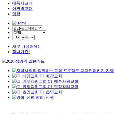
에폭시교패
아크릴교패
명함
새로 나왔어요!
잘나가요!
지역
CI_배광교회
CI_예수사랑교회
CI_합정감리교회
CI_초양교회
명함_신평