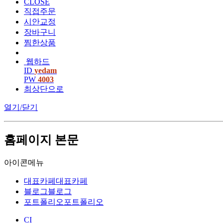
CLOSE
직접주문
시안교정
장바구니
찜한상품
웹하드
ID
yedam
PW
4003
최상단으로
열기/닫기
홈페이지 본문
아이콘메뉴
대표카페
대표카페
블로그
블로그
포트폴리오
포트폴리오
CI