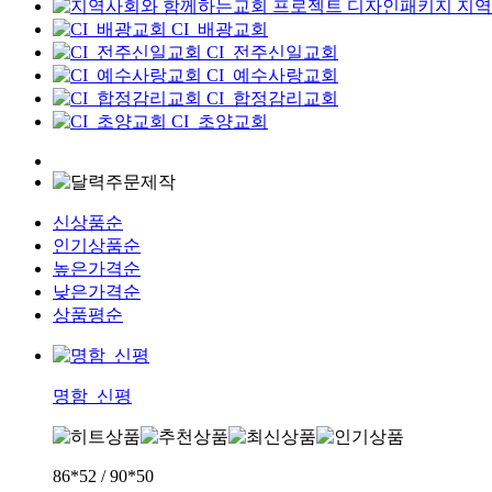
지역
CI_배광교회
CI_전주신일교회
CI_예수사랑교회
CI_합정감리교회
CI_초양교회
신상품순
인기상품순
높은가격순
낮은가격순
상품평순
명함_신평
86*52 / 90*50