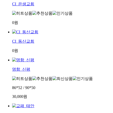
CI_은샘교회
0원
CI_동산교회
0원
명함_신평
86*52 / 90*50
30,000원