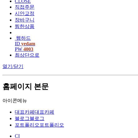
CLOSE
직접주문
시안교정
장바구니
찜한상품
웹하드
ID
yedam
PW
4003
최상단으로
열기/닫기
홈페이지 본문
아이콘메뉴
대표카페
대표카페
블로그
블로그
포트폴리오
포트폴리오
CI