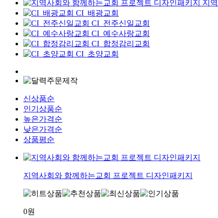
지역
CI_배광교회
CI_전주신일교회
CI_예수사랑교회
CI_합정감리교회
CI_초양교회
신상품순
인기상품순
높은가격순
낮은가격순
상품평순
지역사회와 함께하는교회 프로젝트 디자인패키지
0원