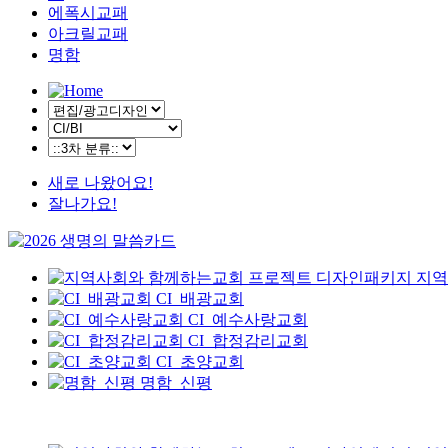
에폭시교패
아크릴교패
명함
새로 나왔어요!
잘나가요!
지역
CI_배광교회
CI_예수사랑교회
CI_합정감리교회
CI_초양교회
명함_신평