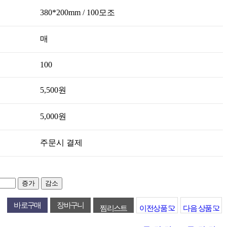
380*200mm / 100모조
매
100
5,500원
5,000원
주문시 결제
증가
감소
찜리스트
이전상품
52
다음 상품
52