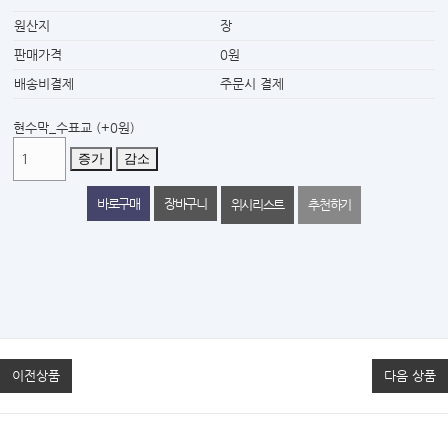
원산지
장
판매가격
0원
배송비결제
주문시 결제
현수막_수표교
(+0원)
증가
감소
위시리스트
추천하기
이전상품
다음 상품