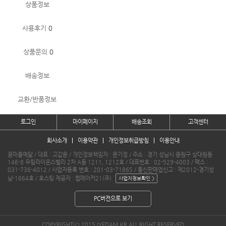
상품정보
사용후기
0
상품문의
0
배송정보
교환/반품정보
로그인
마이페이지
배송조회
고객센터
회사소개
이용약관
개인정보취급방침
이용안내
꿈마을예닮 / 대표 : 고갑윤 / 개인정보책임자 : 문기정 / 주소 : 경기 성남시 중원구 상대원동
146-8 우림라이온스밸리 2차 A동 1211, 1212호 / 대표번호 : 02-529-4003 / 팩스 :
031-736-4012 / 사업자등록 번호 : 201-03-71865 / 통신판매업신고 : 제2012-경기성
남-1664호 / 호스팅 제공자 : 웹메이커21(주)
PC버전으로 보기
COPYRIGHT(c) 2015 IYEDAM.KR ALL RIGHT RESERVED