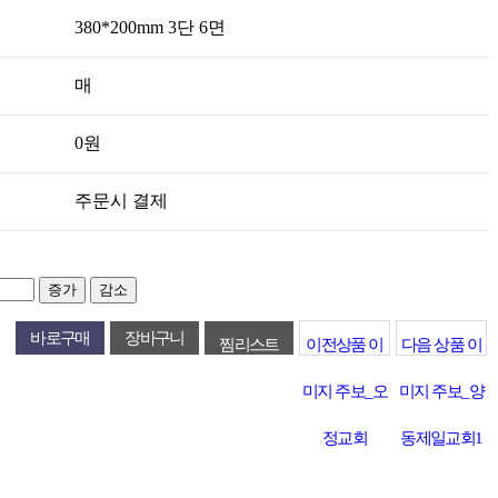
380*200mm 3단 6면
매
0원
주문시 결제
증가
감소
찜리스트
이전상품
이
다음 상품
이
미지 주보_오
미지 주보_양
정교회
동제일교회1