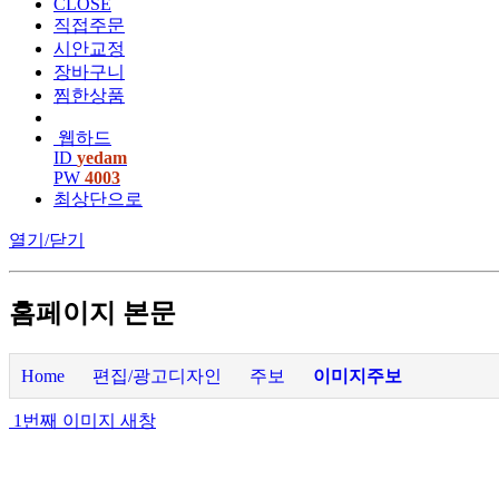
CLOSE
직접주문
시안교정
장바구니
찜한상품
웹하드
ID
yedam
PW
4003
최상단으로
열기/닫기
홈페이지 본문
Home
편집/광고디자인
주보
이미지주보
1번째 이미지 새창