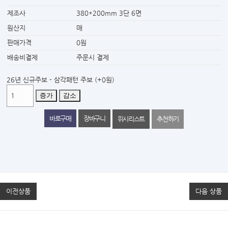
제조사
380*200mm 3단 6면
원산지
매
판매가격
0원
배송비결제
주문시 결제
26년 신규주보 - 삼각패턴 주보
(+0원)
증가
감소
위시리스트
추천하기
이전상품
다음 상품