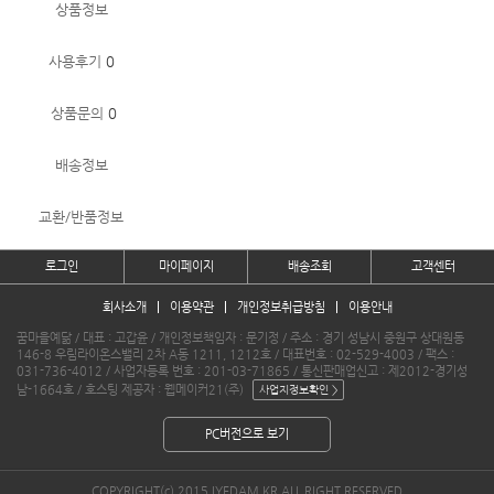
상품정보
사용후기
0
상품문의
0
배송정보
교환/반품정보
로그인
마이페이지
배송조회
고객센터
회사소개
이용약관
개인정보취급방침
이용안내
꿈마을예닮 / 대표 : 고갑윤 / 개인정보책임자 : 문기정 / 주소 : 경기 성남시 중원구 상대원동
146-8 우림라이온스밸리 2차 A동 1211, 1212호 / 대표번호 : 02-529-4003 / 팩스 :
031-736-4012 / 사업자등록 번호 : 201-03-71865 / 통신판매업신고 : 제2012-경기성
남-1664호 / 호스팅 제공자 : 웹메이커21(주)
PC버전으로 보기
COPYRIGHT(c) 2015 IYEDAM.KR ALL RIGHT RESERVED