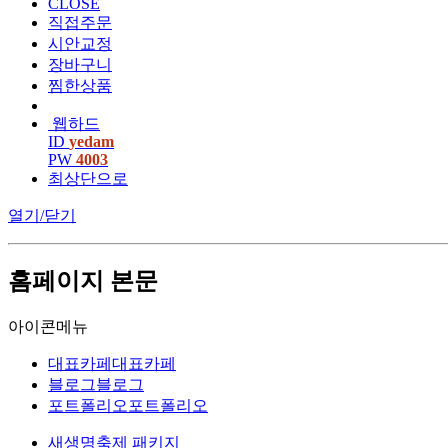
CLOSE
직접주문
시안교정
장바구니
찜한상품
웹하드
ID
yedam
PW
4003
최상단으로
열기/닫기
홈페이지 본문
아이콘메뉴
대표카페
대표카페
블로그
블로그
포트폴리오
포트폴리오
새생명축제 패키지