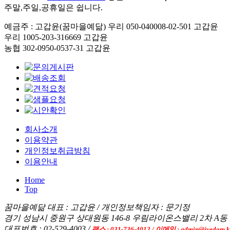
주말,주일,공휴일은 쉽니다.
예금주 : 고갑윤(꿈마을예닮)
우리 050-040008-02-501 고갑윤
우리 1005-203-316669 고갑윤
농협 302-0950-0537-31 고갑윤
회사소개
이용약관
개인정보취급방침
이용안내
Home
Top
꿈마을예닮
대표 : 고갑윤 / 개인정보책임자 : 문기정
경기 성남시 중원구 상대원동 146-8 우림라이온스밸리 2차 A동 121
대표번호 : 02-529-4003 /
팩스 : 031-736-4012 / 이메일 : admin@iyedam.k