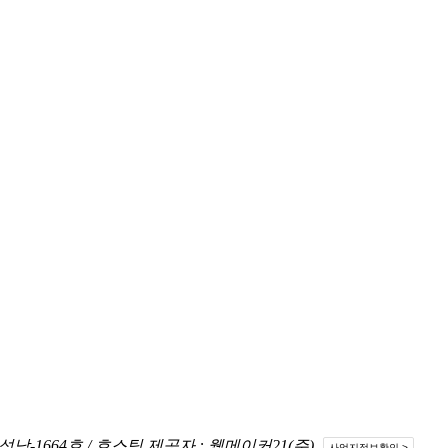
기성남-1664호 / 호스팅 제공자 : 웹메이커21(주)