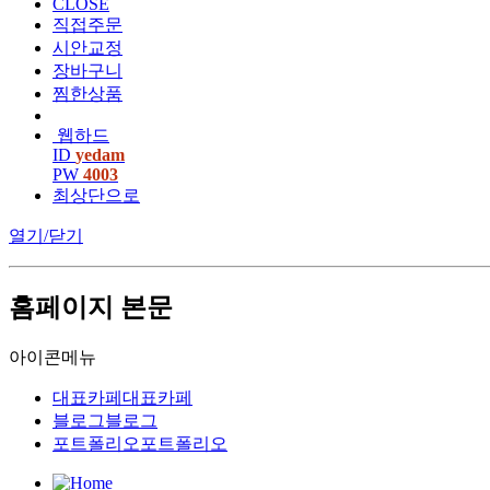
CLOSE
직접주문
시안교정
장바구니
찜한상품
웹하드
ID
yedam
PW
4003
최상단으로
열기/닫기
홈페이지 본문
아이콘메뉴
대표카페
대표카페
블로그
블로그
포트폴리오
포트폴리오