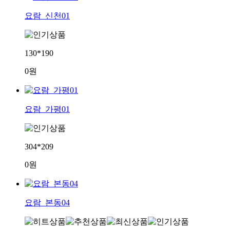
요람_신천01
130*190
0원
요람_가평01
304*209
0원
요람_본동04