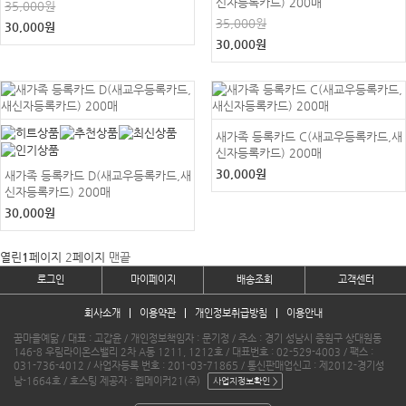
신자등록카드) 200매
35,000원
35,000원
30,000원
30,000원
새가족 등록카드 C(새교우등록카드,새
신자등록카드) 200매
30,000원
새가족 등록카드 D(새교우등록카드,새
신자등록카드) 200매
30,000원
열린
1
페이지
2
페이지
맨끝
로그인
마이페이지
배송조회
고객센터
회사소개
이용약관
개인정보취급방침
이용안내
꿈마을예닮 / 대표 : 고갑윤 / 개인정보책임자 : 문기정 / 주소 : 경기 성남시 중원구 상대원동
146-8 우림라이온스밸리 2차 A동 1211, 1212호 / 대표번호 : 02-529-4003 / 팩스 :
031-736-4012 / 사업자등록 번호 : 201-03-71865 / 통신판매업신고 : 제2012-경기성
남-1664호 / 호스팅 제공자 : 웹메이커21(주)